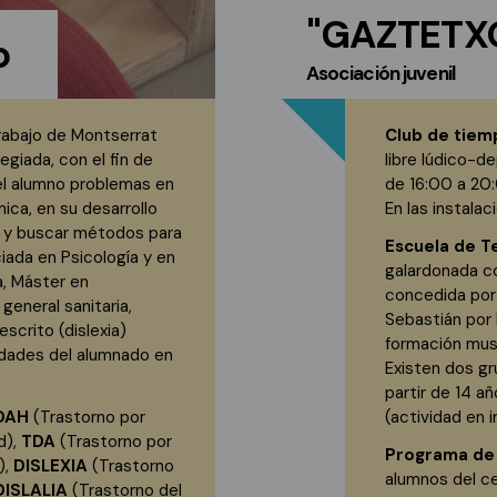
"GAZTETX
o
Asociación juvenil
rabajo de Montserrat
Club de tiem
giada, con el fin de
libre lúdico-d
el alumno problemas en
de 16:00 a 20:
ica, en su desarrollo
En las instalac
s… y buscar métodos para
Escuela de T
iada en Psicología y en
galardonada 
, Máster en
concedida por
general sanitaria,
Sebastián por 
scrito (dislexia)
formación musi
idades del alumnado en
Existen dos gr
partir de 14 a
DAH
(Trastorno por
(actividad en i
d),
TDA
(Trastorno por
Programa de 
),
DISLEXIA
(Trastorno
alumnos del ce
DISLALIA
(Trastorno del