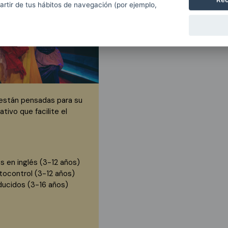
partir de tus hábitos de navegación (por ejemplo,
 están pensadas para su
tivo que facilite el
s en inglés (3-12 años)
utocontrol (3-12 años)
ducidos (3-16 años)