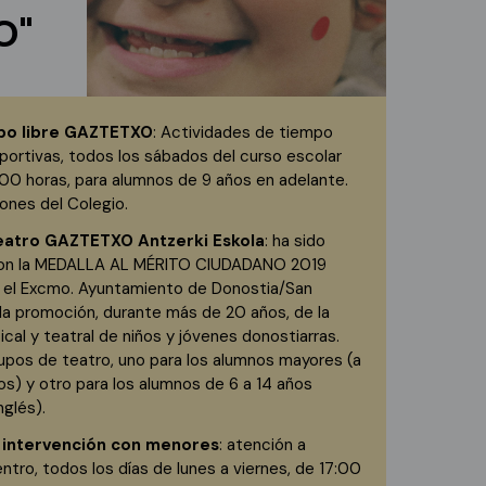
O"
po libre GAZTETXO
: Actividades de tiempo
eportivas, todos los sábados del curso escolar
00 horas, para alumnos de 9 años en adelante.
iones del Colegio.
eatro GAZTETXO Antzerki Eskola
: ha sido
con la MEDALLA AL MÉRITO CIUDADANO 2019
 el Excmo. Ayuntamiento de Donostia/San
la promoción, durante más de 20 años, de la
cal y teatral de niños y jóvenes donostiarras.
upos de teatro, uno para los alumnos mayores (a
ños) y otro para los alumnos de 6 a 14 años
nglés).
intervención con menores
: atención a
ntro, todos los días de lunes a viernes, de 17:00