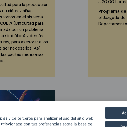
a 20:00 horas.
cultad para la producción
 en niños y niñas
Programa de
astornos en el sistema
el Juzgado de
CULIA
(Dificultad para
Departamento 
iginada por un problema
ema simbólico) y demás
uras, para asesorar a los
 ser necesarios. Así
 las pautas necesarias
os.
Ac
pias y de terceros para analizar el uso del sitio web
 relacionada con tus preferencias sobre la base de
Rec