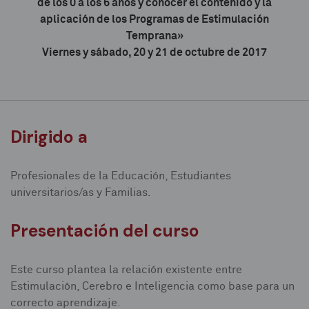
de los 0 a los 6 años y conocer el contenido y la
aplicación de los Programas de Estimulación
Temprana»
Viernes y sábado, 20 y 21 de octubre de 2017
Usted está aquí
Dirigido a
Profesionales de la Educación, Estudiantes
universitarios/as y Familias.
Presentación del curso
Este curso plantea la relación existente entre
Estimulación, Cerebro e Inteligencia como base para un
correcto aprendizaje.