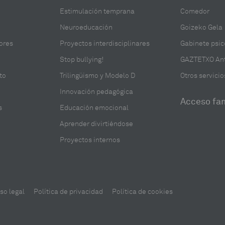
Estimulación temprana
Comedor
Neuroeducación
Goizeko Gela
lores
Proyectos interdisciplinares
Gabinete psic
Stop bullying!
GAZTETXO Ant
to
Trilingüismo y Modelo D
Otros servicio
Innovación pedagógica
Acceso fam
s
Educación emocional
Aprender divirtiéndose
Proyectos internos
so legal
Política de privacidad
Política de cookies