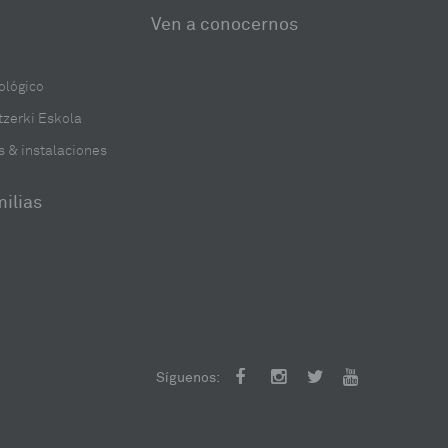
Ven a conocernos
ológico
zerki Eskola
s & instalaciones
ilias
Facebook
Instagram
Twitter
Youtube
Síguenos: