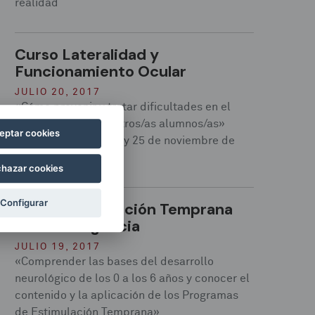
realidad
Curso Lateralidad y
Funcionamiento Ocular
JULIO 20, 2017
«Cómo prevenir y tratar dificultades en el
aprendizaje de nuestros/as alumnos/as»
eptar cookies
Viernes y sábado, 24 y 25 de noviembre de
2017
hazar cookies
Configurar
Curso Estimulación Temprana
de la Inteligencia
JULIO 19, 2017
«Comprender las bases del desarrollo
neurológico de los 0 a los 6 años y conocer el
contenido y la aplicación de los Programas
de Estimulación Temprana»