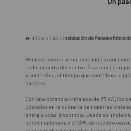
Un paso
Instalación de Paneles fotovolt
Usted está aquí
Inicio
Lab
Recientemente se ha concluido la colocaci
en la cubierta del centro. Esta medida repr
y sostenible, al tiempo que contribuye sign
carbono.
Con una potencia instalada de 25 kW, los p
ubicados en la cubierta de nuestras instal
energía solar disponible. Desde su imple
aproximadamente el 30% de nuestro consum
efectividad y viabilidad de la energía sola