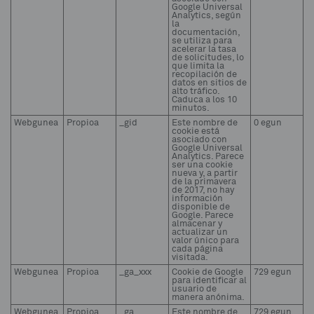
Google Universal
Analytics, según
la
documentación,
se utiliza para
acelerar la tasa
de solicitudes, lo
que limita la
recopilación de
datos en sitios de
alto tráfico.
Caduca a los 10
minutos.
Webgunea
Propioa
_gid
Este nombre de
0 egun
cookie está
asociado con
Google Universal
Analytics. Parece
ser una cookie
nueva y, a partir
de la primavera
de 2017, no hay
información
disponible de
Google. Parece
almacenar y
actualizar un
valor único para
cada página
visitada.
Webgunea
Propioa
_ga_xxx
Cookie de Google
729 egun
para identificar al
usuario de
manera anónima.
Webgunea
Propioa
_ga
Este nombre de
729 egun