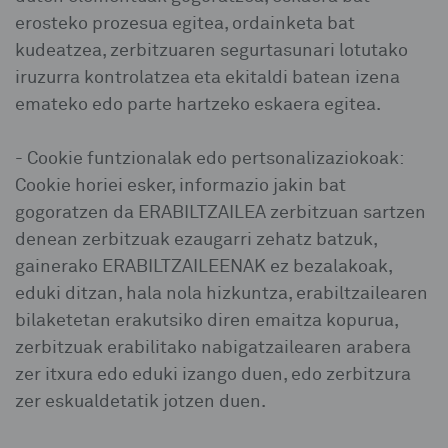
erosteko prozesua egitea, ordainketa bat
kudeatzea, zerbitzuaren segurtasunari lotutako
iruzurra kontrolatzea eta ekitaldi batean izena
emateko edo parte hartzeko eskaera egitea.
- Cookie funtzionalak edo pertsonalizaziokoak:
Cookie horiei esker, informazio jakin bat
gogoratzen da ERABILTZAILEA zerbitzuan sartzen
denean zerbitzuak ezaugarri zehatz batzuk,
gainerako ERABILTZAILEENAK ez bezalakoak,
eduki ditzan, hala nola hizkuntza, erabiltzailearen
bilaketetan erakutsiko diren emaitza kopurua,
zerbitzuak erabilitako nabigatzailearen arabera
zer itxura edo eduki izango duen, edo zerbitzura
zer eskualdetatik jotzen duen.