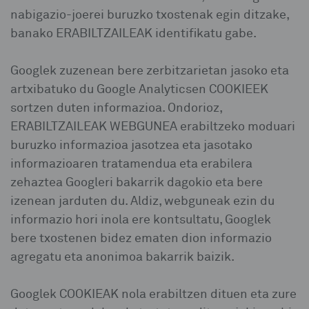
nabigazio-joerei buruzko txostenak egin ditzake,
banako ERABILTZAILEAK identifikatu gabe.
Googlek zuzenean bere zerbitzarietan jasoko eta
artxibatuko du Google Analyticsen COOKIEEK
sortzen duten informazioa. Ondorioz,
ERABILTZAILEAK WEBGUNEA erabiltzeko moduari
buruzko informazioa jasotzea eta jasotako
informazioaren tratamendua eta erabilera
zehaztea Googleri bakarrik dagokio eta bere
izenean jarduten du. Aldiz, webguneak ezin du
informazio hori inola ere kontsultatu, Googlek
bere txostenen bidez ematen dion informazio
agregatu eta anonimoa bakarrik baizik.
Googlek COOKIEAK nola erabiltzen dituen eta zure