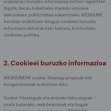
erabilerari buruzko informazioa lortzen laguntzen
digute, berau hobetzeko eta/edo interesa
dakizukeen publizitatea eskaintzeko. WEBGUNE
honetan erabiltzen ditugun cookieei buruzko
informazio xehatua nahi baduzu, kontsultatu
cookieen politika.
2. Cookieei buruzko informazioa
WEBGUNEAK cookie-fitxategi propioak eta
hirugarrenenak erabiltzen ditu.
Cookie-fitxategiak eta antzeko teknologiak –
esate baterako, web beaconak eta bugak