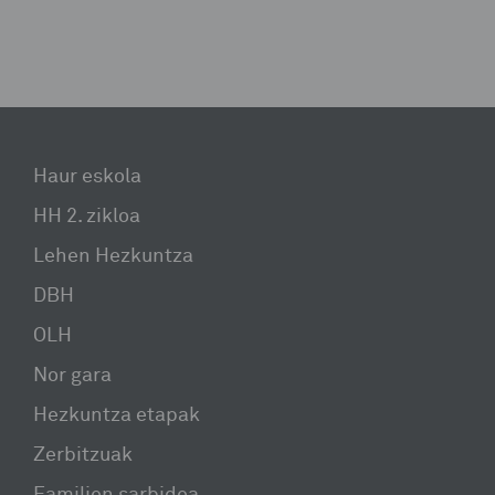
Haur eskola
HH 2. zikloa
Lehen Hezkuntza
DBH
OLH
Nor gara
Hezkuntza etapak
Zerbitzuak
Familien sarbidea