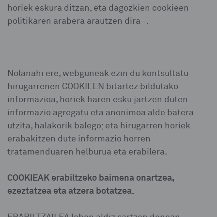
horiek eskura ditzan, eta dagozkien cookieen
politikaren arabera arautzen dira–.
Nolanahi ere, webguneak ezin du kontsultatu
hirugarrenen COOKIEEN bitartez bildutako
informazioa, horiek haren esku jartzen duten
informazio agregatu eta anonimoa alde batera
utzita, halakorik balego; eta hirugarren horiek
erabakitzen dute informazio horren
tratamenduaren helburua eta erabilera.
COOKIEAK erabiltzeko baimena onartzea,
ezeztatzea eta atzera botatzea.