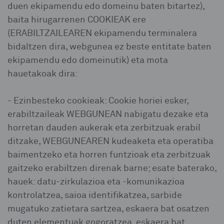
duen ekipamendu edo domeinu baten bitartez),
baita hirugarrenen COOKIEAK ere
(ERABILTZAILEAREN ekipamendu terminalera
bidaltzen dira, webgunea ez beste entitate baten
ekipamendu edo domeinutik) eta mota
hauetakoak dira:
- Ezinbesteko cookieak: Cookie horiei esker,
erabiltzaileak WEBGUNEAN nabigatu dezake eta
horretan dauden aukerak eta zerbitzuak erabil
ditzake, WEBGUNEAREN kudeaketa eta operatiba
baimentzeko eta horren funtzioak eta zerbitzuak
gaitzeko erabiltzen direnak barne; esate baterako,
hauek: datu-zirkulazioa eta -komunikazioa
kontrolatzea, saioa identifikatzea, sarbide
mugatuko zatietara sartzea, eskaera bat osatzen
duten elementuak gogoratzea, eskaera bat