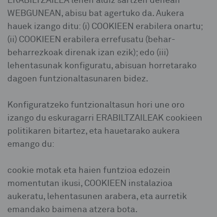
ERABILTZAILEA lehen aldiz sartzen denean
WEBGUNEAN, abisu bat agertuko da. Aukera
hauek izango ditu: (i) COOKIEEN erabilera onartu;
(ii) COOKIEEN erabilera errefusatu (behar-
beharrezkoak direnak izan ezik); edo (iii)
lehentasunak konfiguratu, abisuan horretarako
dagoen funtzionaltasunaren bidez.
Konfiguratzeko funtzionaltasun hori une oro
izango du eskuragarri ERABILTZAILEAK cookieen
politikaren bitartez, eta hauetarako aukera
emango du:
cookie motak eta haien funtzioa edozein
momentutan ikusi, COOKIEEN instalazioa
aukeratu, lehentasunen arabera, eta aurretik
emandako baimena atzera bota.