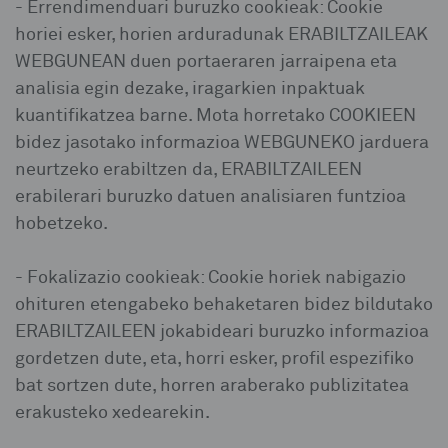
- Errendimenduari buruzko cookieak: Cookie
horiei esker, horien arduradunak ERABILTZAILEAK
WEBGUNEAN duen portaeraren jarraipena eta
analisia egin dezake, iragarkien inpaktuak
kuantifikatzea barne. Mota horretako COOKIEEN
bidez jasotako informazioa WEBGUNEKO jarduera
neurtzeko erabiltzen da, ERABILTZAILEEN
erabilerari buruzko datuen analisiaren funtzioa
hobetzeko.
- Fokalizazio cookieak: Cookie horiek nabigazio
ohituren etengabeko behaketaren bidez bildutako
ERABILTZAILEEN jokabideari buruzko informazioa
gordetzen dute, eta, horri esker, profil espezifiko
bat sortzen dute, horren araberako publizitatea
erakusteko xedearekin.