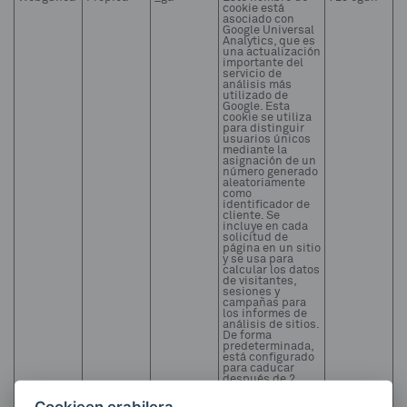
cookie está
asociado con
Google Universal
Analytics, que es
una actualización
importante del
servicio de
análisis más
utilizado de
Google. Esta
cookie se utiliza
para distinguir
usuarios únicos
mediante la
asignación de un
número generado
aleatoriamente
como
identificador de
cliente. Se
incluye en cada
solicitud de
página en un sitio
y se usa para
calcular los datos
de visitantes,
sesiones y
campañas para
los informes de
análisis de sitios.
De forma
predeterminada,
está configurado
para caducar
después de 2
años, aunque los
propietarios de