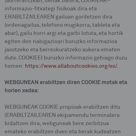
(aurrerantzean, denak batera, COOKIEAK–
informazio-fitxategi fisikoak dira eta
ERABILTZAILEAREN gailuan gordetzen dira
(ordenagailua, telefono mugikorra, tableta eta
abar), gailu horri argi eta garbi lotuta, eta hortik
egiten den nabigazioari buruzko informazioa
jasotzeko eta berreskuratzeko aukera ematen
dute. COOKIEEI buruzko informazio gehiago duzu
hemen:
https://www.allaboutcookies.org/es/
.
WEBGUNEAN erabiltzen diren COOKIE motak eta
horien xedea:
WEBGUNEAK COOKIE propioak erabiltzen ditu
(ERABILTZAILEAREN ekipamendu terminalera
bidaltzen dira, webguneak bere zerbitzua
emateko erabiltzen duen eta berak kudeatzen