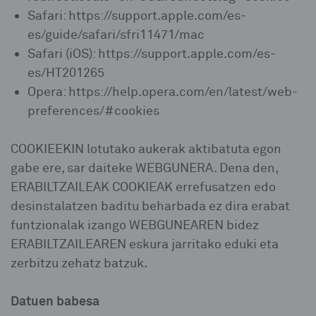
Safari: https://support.apple.com/es-
es/guide/safari/sfri11471/mac
Safari (iOS): https://support.apple.com/es-
es/HT201265
Opera: https://help.opera.com/en/latest/web-
preferences/#cookies
COOKIEEKIN lotutako aukerak aktibatuta egon
gabe ere, sar daiteke WEBGUNERA. Dena den,
ERABILTZAILEAK COOKIEAK errefusatzen edo
desinstalatzen baditu beharbada ez dira erabat
funtzionalak izango WEBGUNEAREN bidez
ERABILTZAILEAREN eskura jarritako eduki eta
zerbitzu zehatz batzuk.
Datuen babesa