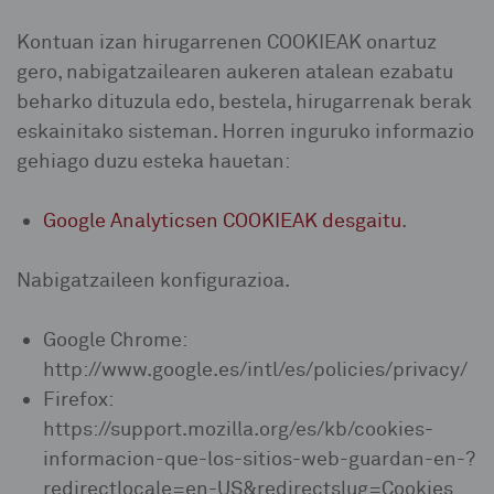
Kontuan izan hirugarrenen COOKIEAK onartuz
gero, nabigatzailearen aukeren atalean ezabatu
beharko dituzula edo, bestela, hirugarrenak berak
eskainitako sisteman. Horren inguruko informazio
gehiago duzu esteka hauetan:
Google Analyticsen COOKIEAK desgaitu
.
Nabigatzaileen konfigurazioa.
Google Chrome:
http://www.google.es/intl/es/policies/privacy/
Firefox:
https://support.mozilla.org/es/kb/cookies-
informacion-que-los-sitios-web-guardan-en-?
redirectlocale=en-US&redirectslug=Cookies