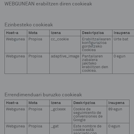
WEBGUNEAN erabiltzen diren cookieak
Ezinbesteko cookieak
Host-a
Mota
Izena
Deskripzioa
Iraupena
Webgunea
Propioa
cc_cookie
Erabiltzailearen
Urte bat
konfigurazioa
gordetzeko
cookiea
Webgunea
Propioa
adaptive_image
Pantailaren
0 egun
zabalera
jakiteko
erabiltzen den
cookiea.
Errendimenduari buruzko cookieak
Host-a
Mota
Izena
Deskripzioa
Iraupena
Webgunea
Propioa
_gclxxxx
Cookie de
89 egun
seguimiento de
conversiones de
Google
Webgunea
Propioa
_gat
Este nombre de
0 egun
cookie está
asociado con