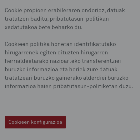
Cookie propioen erabileraren ondorioz, datuak
tratatzen baditu, pribatutasun-politikan
xedatutakoa bete beharko du.
Cookieen politika honetan identifikatutako
hirugarrenek egiten dituzten hirugarren
herrialdeetarako nazioarteko transferentziei
buruzko informazioa eta horiek zure datuak
tratatzeari buruzko gainerako alderdiei buruzko
informazioa haien pribatutasun-politiketan duzu.
Cookieen konfigurazioa