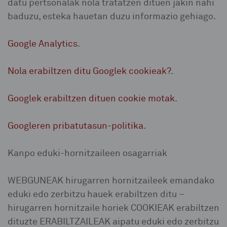
datu pertsonalak nola tratatzen dituen jakin nahi
baduzu, esteka hauetan duzu informazio gehiago.
Google Analytics
.
Nola erabiltzen ditu Googlek cookieak?
.
Googlek erabiltzen dituen cookie motak
.
Googleren pribatutasun-politika
.
Kanpo eduki-hornitzaileen osagarriak
WEBGUNEAK hirugarren hornitzaileek emandako
eduki edo zerbitzu hauek erabiltzen ditu –
hirugarren hornitzaile horiek COOKIEAK erabiltzen
dituzte ERABILTZAILEAK aipatu eduki edo zerbitzu