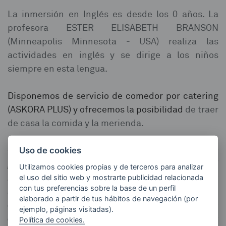
La inmersión en Inglés es desde los 0 años. La
profesora ESTER ELISABETH BRANSON
(Minneapolis Minnesota - USA) realiza las
actividades en inglés y se dirige a los niños
siempre en esta lengua.
Disponemos de servicio de comedor por catering
(ASKORA PLUS) y ofrecemos la posibilidad
de traer
de casa la comida y la merienda.
«Muchas de las cosas que nosotros necesitamos
Uso de cookies
pueden esperar, los niños no pueden. Ahora es el
Utilizamos cookies propias y de terceros para analizar
momento. Sus huesos están en formación, su
el uso del sitio web y mostrarte publicidad relacionada
con tus preferencias sobre la base de un perfil
sangre también lo está y sus sentidos se están
elaborado a partir de tus hábitos de navegación (por
desarrollando. A él nosotros no podemos
ejemplo, páginas visitadas).
contestarle mañana. Su momento es
Política de cookies.