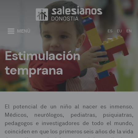
Pasar al contenido principal
MENÚ
ES
EU
EN
Estimulación
temprana
Usted está aquí
El potencial de un niño al nacer es inmenso.
Médicos, neurólogos, pediatras, psiquiatras,
pedagogos e investigadores de todo el mundo,
coinciden en que los primeros seis años de la vida