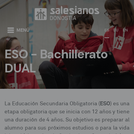
Pasar al contenido principal
MENÚ
ES
EU
EN
ESO - Bachillerato
DUAL
Usted está aquí
ESO
La Educación Secundaria Obligatoria (
) es una
etapa obligatoria que se inicia con 12 años y tiene
una duración de 4 años. Su objetivo es preparar al
alumno para sus próximos estudios o para la vida