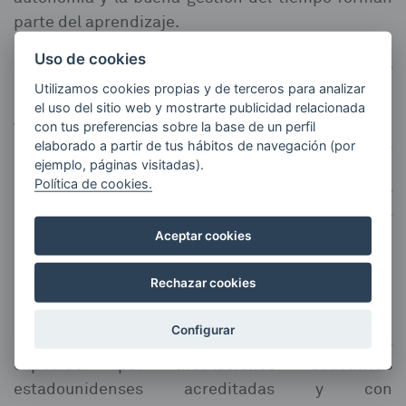
parte del aprendizaje.⁣
Uso de cookies
10.- ¿Qué ocurre cuando el alumno finaliza la ESO?⁣
Utilizamos cookies propias y de terceros para analizar
el uso del sitio web y mostrarte publicidad relacionada
Al terminar la ESO en nuestro colegio, el alumno
con tus preferencias sobre la base de un perfil
continua realizando el Diploma Dual mientras
elaborado a partir de tus hábitos de navegación (por
ejemplo, páginas visitadas).
cursa el Bachillerato español en otro
Política de cookies.
centro, hasta completar el High School Diploma y
siguiendo matriculado y siendo acompañado por
Aceptar cookies
un profesor-tutor en nuestro centro.⁣
Rechazar cookies
11.- ¿El título estadounidense es oficial?⁣
Configurar
Sí. El High School Diploma es un título oficial
expedido por instituciones educativas
estadounidenses acreditadas y con