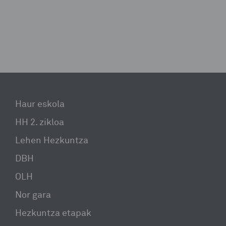
Haur eskola
HH 2. zikloa
Lehen Hezkuntza
DBH
OLH
Nor gara
Hezkuntza etapak