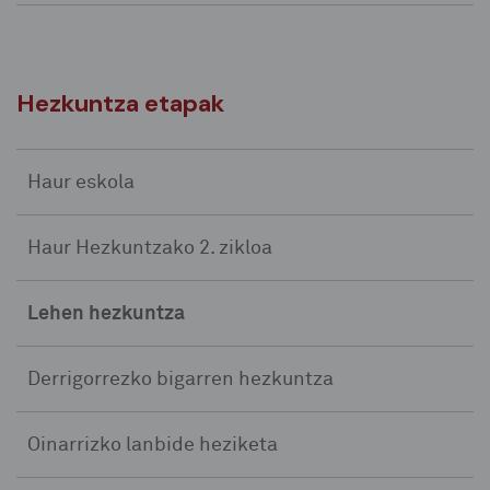
Hezkuntza etapak
Haur eskola
Haur Hezkuntzako 2. zikloa
Lehen hezkuntza
Derrigorrezko bigarren hezkuntza
Oinarrizko lanbide heziketa