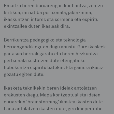
Emaitza beren buruarengan konfiantza, zentzu
kritikoa, iniziatiba pertsonala, jakin-mina,
ikaskuntzan interes eta sormena eta espiritu
ekintzailea duten ikasleak dira.
Berrikuntza pedagogiko eta teknologia
berriengandik egiten dugu apustu. Gure ikasleek
gaitasun berriak garatu eta beren hezkuntza
pertsonala sustatzen dute etengabeko
hobekuntza espiritu batekin. Eta gainera ikasiz
gozatu egiten dute.
Ikasketa teknikekin beren ideiak antolatzen
erakusten diegu. Mapa kontzeptual eta ideien
euriarekin ‘brainstorming’ ikastea ikasten dute.
Lana antolatzen ikasten dute, giro kooperatibo