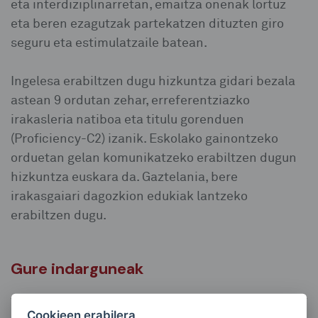
eta interdiziplinarretan, emaitza onenak lortuz
eta beren ezagutzak partekatzen dituzten giro
seguru eta estimulatzaile batean.
Ingelesa erabiltzen dugu hizkuntza gidari bezala
astean 9 ordutan zehar, erreferentziazko
irakasleria natiboa eta titulu gorenduen
(Proficiency-C2) izanik. Eskolako gainontzeko
orduetan gelan komunikatzeko erabiltzen dugun
hizkuntza euskara da. Gaztelania, bere
irakasgaiari dagozkion edukiak lantzeko
erabiltzen dugu.
Gure indarguneak
Cookieen erabilera